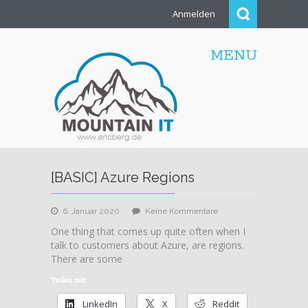
Anmelden
MENU
[BASIC] Azure Regions
zu
6. Januar 2020
Keine Kommentare
[BASIC]
One thing that comes up quite often when I
Azure
talk to customers about Azure, are regions.
Regions
There are some
Teilen mit:
LinkedIn
X
Reddit