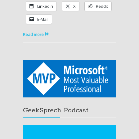
the
LinkedIn
X
Reddit
fundament
E-Mail
Read more
GeekSprech Podcast