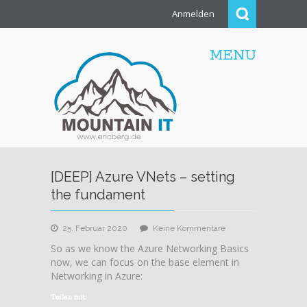
Anmelden
MENU
[DEEP] Azure VNets – setting
the fundament
zu
25. Februar 2020
Keine Kommentare
[DEEP]
So as we know the Azure Networking Basics
Azure
now, we can focus on the base element in
VNets
Networking in Azure:
–
setting
Teilen mit: