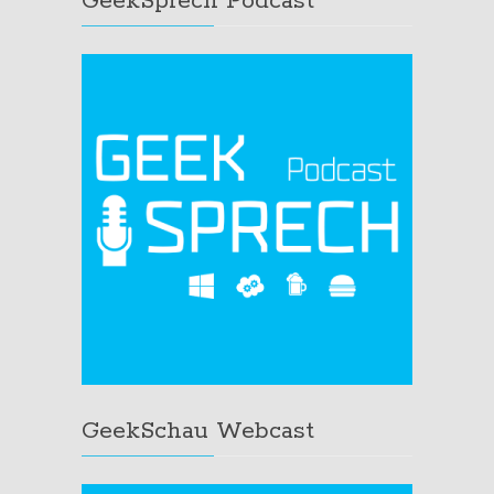
GeekSprech Podcast
GeekSchau Webcast