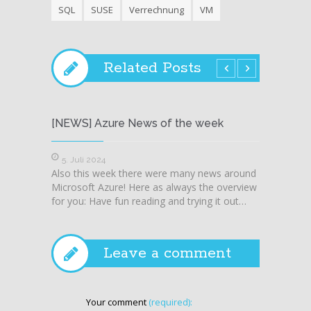
SQL
SUSE
Verrechnung
VM
Related Posts
[NEWS] Azure News of the week
[NEWS
5. Juli 2024
28. J
Also this week there were many news around
Also t
Microsoft Azure! Here as always the overview
Microso
for you: Have fun reading and trying it out…
for you
Leave a comment
Your comment
(required):