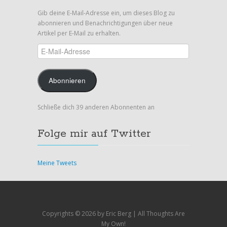
Gib deine E-Mail-Adresse ein, um dieses Blog zu
abonnieren und Benachrichtigungen über neue
Artikel per E-Mail zu erhalten.
E-
Mail-
Adresse
Abonnieren
Schließe dich 39 anderen Abonnenten an
Folge mir auf Twitter
Meine Tweets
Copyrights ©
2026 by Eric Berg | All Thoughts Are
My Own!