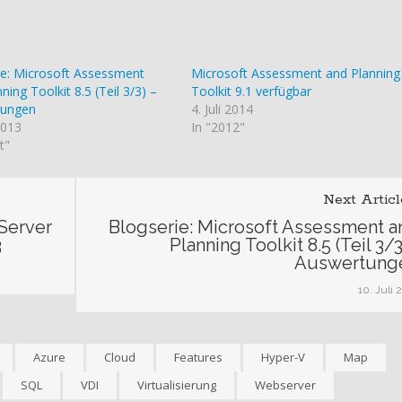
ie: Microsoft Assessment
Microsoft Assessment and Planning
ning Toolkit 8.5 (Teil 3/3) –
Toolkit 9.1 verfügbar
tungen
4. Juli 2014
 2013
In "2012"
t"
Next Articl
 Server
Blogserie: Microsoft Assessment a
3
Planning Toolkit 8.5 (Teil 3/3
Auswertung
10. Juli 
Azure
Cloud
Features
Hyper-V
Map
SQL
VDI
Virtualisierung
Webserver