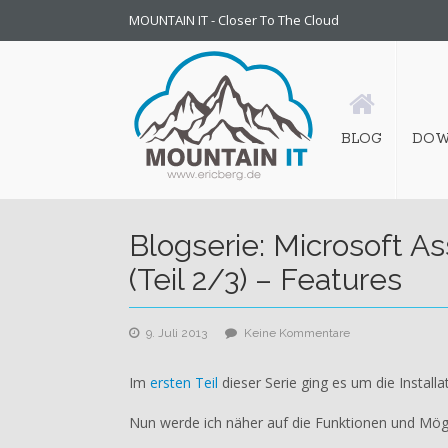
MOUNTAIN IT - Closer To The Cloud
BLOG
DOW
Blogserie: Microsoft A
(Teil 2/3) – Features
zu
9. Juli 2013
Keine Kommentare
Blogserie:
Microsoft
Im
ersten Teil
dieser Serie ging es um die Install
Assessment
and
Nun werde ich näher auf die Funktionen und Mög
Planning