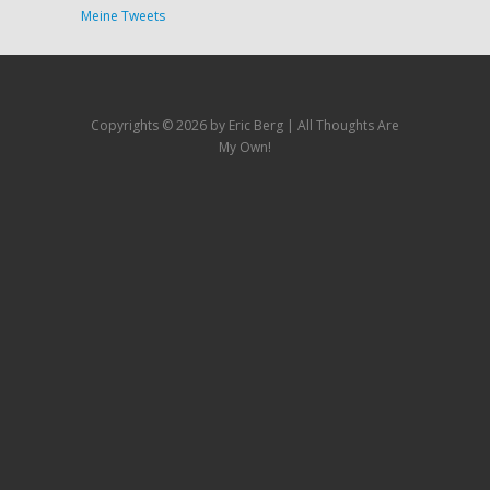
Meine Tweets
Copyrights ©
2026 by Eric Berg | All Thoughts Are
My Own!