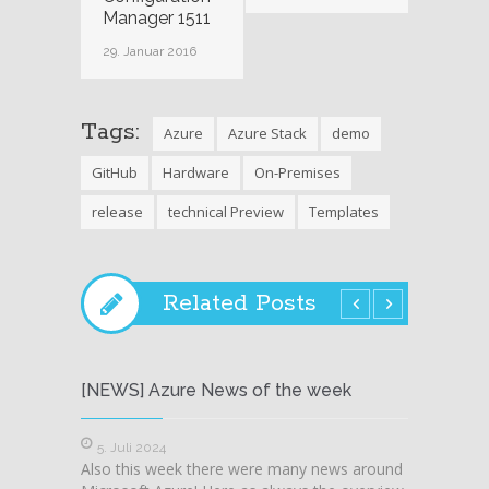
Manager 1511
29. Januar 2016
Tags:
Azure
Azure Stack
demo
GitHub
Hardware
On-Premises
release
technical Preview
Templates
Related Posts
[NEWS] Azure News of the week
[NEWS
5. Juli 2024
28. J
Also this week there were many news around
Also t