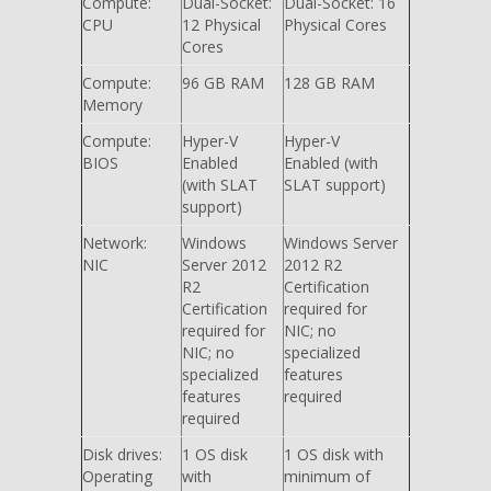
Compute:
Dual-Socket:
Dual-Socket: 16
CPU
12 Physical
Physical Cores
Cores
Compute:
96 GB RAM
128 GB RAM
Memory
Compute:
Hyper-V
Hyper-V
BIOS
Enabled
Enabled (with
(with SLAT
SLAT support)
support)
Network:
Windows
Windows Server
NIC
Server 2012
2012 R2
R2
Certification
Certification
required for
required for
NIC; no
NIC; no
specialized
specialized
features
features
required
required
Disk drives:
1 OS disk
1 OS disk with
Operating
with
minimum of