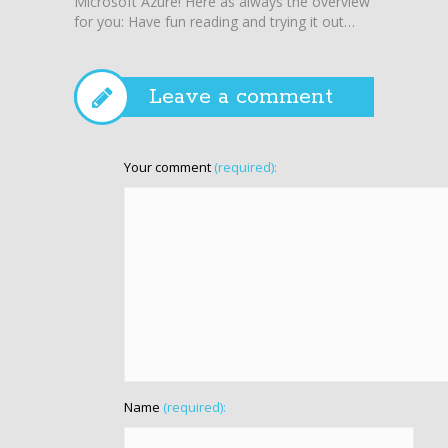
Microsoft Azure! Here as always the overview
Microso
for you: Have fun reading and trying it out…
for you
Leave a comment
Your comment
(required):
Name
(required):