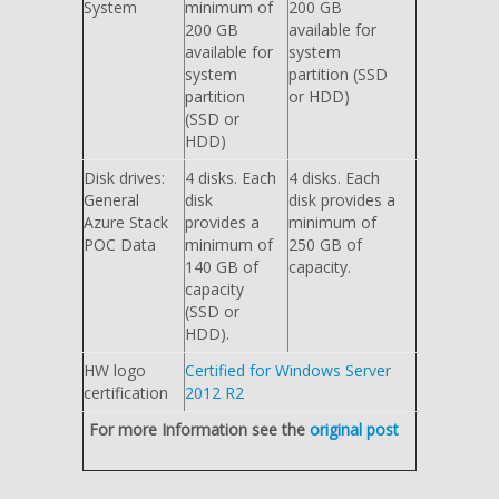
System
minimum of
200 GB
200 GB
available for
available for
system
system
partition (SSD
partition
or HDD)
(SSD or
HDD)
Disk drives:
4 disks. Each
4 disks. Each
General
disk
disk provides a
Azure Stack
provides a
minimum of
POC Data
minimum of
250 GB of
140 GB of
capacity.
capacity
(SSD or
HDD).
HW logo
Certified for Windows Server
certification
2012 R2
For more Information see the
original post