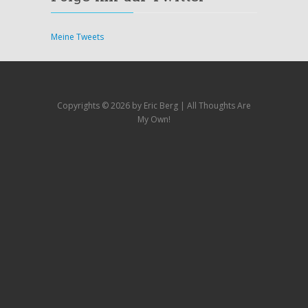
Meine Tweets
Copyrights ©
2026 by Eric Berg | All Thoughts Are
My Own!