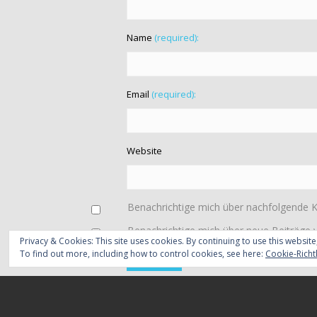
Name
(required):
Email
(required):
Website
Benachrichtige mich über nachfolgende 
Benachrichtige mich über neue Beiträge v
Privacy & Cookies: This site uses cookies. By continuing to use this website
To find out more, including how to control cookies, see here:
Cookie-Richtl
Diese Website verwendet Akismet, um Spam zu reduzie