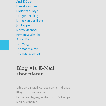
[NEWS] Azure News of the week
Andi Krüger
Daniel Neumann
Didier Van Hoye
21. Juni 2024
Gregor Reimling
Also this week there were many news around
James van den Berg
Microsoft Azure! Here as always the overview for you:
Jan Kappen
Have fun reading and trying it out…
Marco Mannoni
Roman Levchenko
Stefan Roth
Tao Yang
Thomas Maurer
Thomas Naunheim
Blog via E-Mail
abonnieren
Gib deine E-Mail-Adresse ein, um dieses
Blog zu abonnieren und
Benachrichtigungen über neue Artikel per E-
Mail zu erhalten.