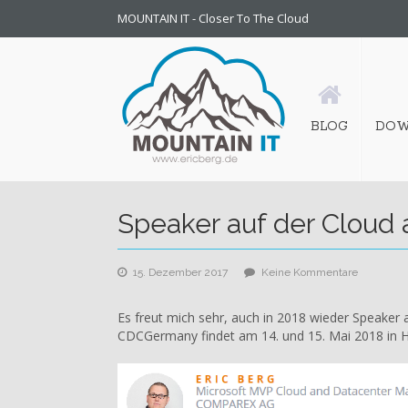
MOUNTAIN IT - Closer To The Cloud
BLOG
DOW
Speaker auf der Cloud
zu
15. Dezember 2017
Keine Kommentare
Speaker
auf
Es freut mich sehr, auch in 2018 wieder Speaker 
der
CDCGermany findet am 14. und 15. Mai 2018 in H
Cloud
and
Datacente
Conferen