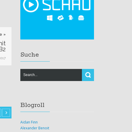
e »
it
MB2
Suche
2017
Blogroll
Aidan Finn
Alexander Benoit