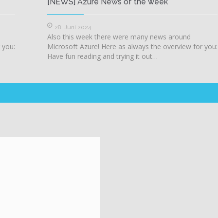
[NEWS] Azure News of the week
28. Juni 2024
Also this week there were many news around
 you:
Microsoft Azure! Here as always the overview for you:
Have fun reading and trying it out…