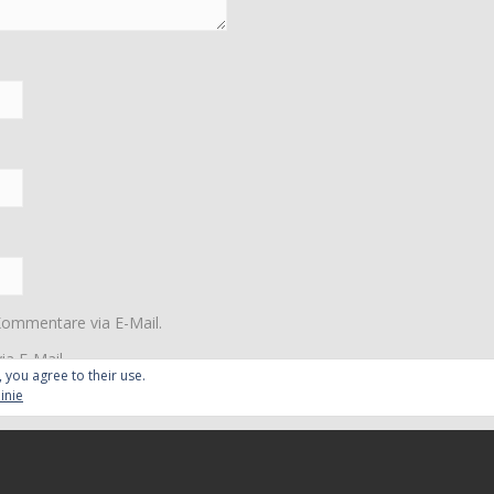
Kommentare via E-Mail.
ia E-Mail.
, you agree to their use.
inie
ren.
Erfahre, wie deine Kommentardaten verarbeitet werden.