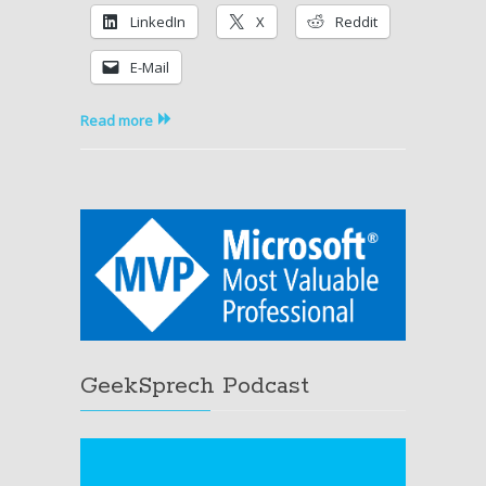
erneuert
LinkedIn
X
Reddit
E-Mail
Read more
GeekSprech Podcast