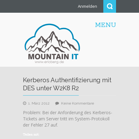
Anmelden
MENU
Kerberos Authentifizierung mit
DES unter W2K8 R2
zu
1. März 2012
Keine Kommentare
Kerberos
Problem: Bei der Anforderung des Kerberos-
Authentifizierung
Tickets am Server tritt im System-Protokoll
mit
der Fehler 27 auf.
DES
unter
Teilen mit: