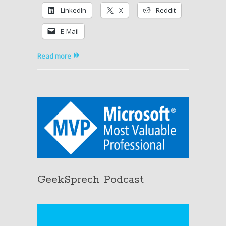
W2K8
LinkedIn
X
Reddit
R2
E-Mail
Read more
GeekSprech Podcast