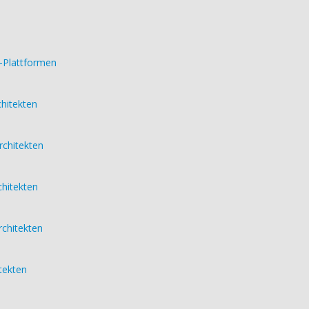
 -Plattformen
chitekten
rchitekten
chitekten
rchitekten
itekten