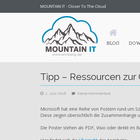
MOUNTAIN IT - Closer To The Cloud
BLOG
DOW
Tipp – Ressourcen zur 
zu
1. Juni 2016
Keine Kommentare
Tipp
–
Microsoft hat eine Reihe von Postern rund um Sze
Ressourcen
Diese zeigen übersichtlich die Zusammenhänge u
zur
Cloud-
Die Poster stehen als PDF, Visio oder direkt im 
IT-
Architektur