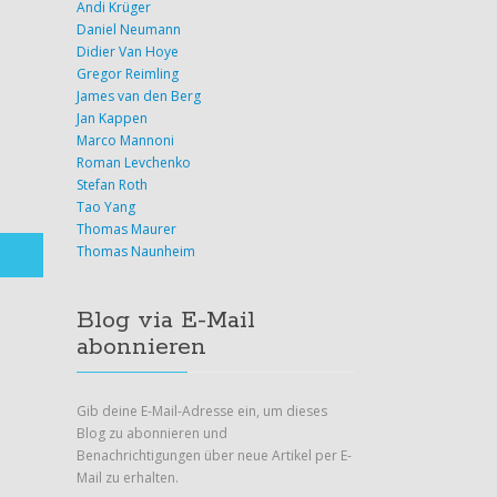
Andi Krüger
Daniel Neumann
[NEWS] Azure News of the week
Didier Van Hoye
Gregor Reimling
James van den Berg
21. Juni 2024
Jan Kappen
Also this week there were many news around
Marco Mannoni
Microsoft Azure! Here as always the overview for you:
Roman Levchenko
Have fun reading and trying it out…
Stefan Roth
Tao Yang
Thomas Maurer
Thomas Naunheim
Blog via E-Mail
abonnieren
Gib deine E-Mail-Adresse ein, um dieses
Blog zu abonnieren und
Benachrichtigungen über neue Artikel per E-
Mail zu erhalten.