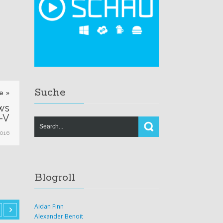
Suche
e »
ws
-V
2016
Blogroll
Aidan Finn
Alexander Benoit