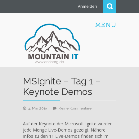
Anmelden
MENU
MSIgnite – Tag 1 –
Keynote Demos
zu
4. Mai 2015
Keine Kommentare
MSIgnite
–
Auf der Keynote der Microsoft Ignite wurden
Tag
jede Menge Live-Demos gezeigt. Nähere
1
Infos zu den 11 Live-Demos finden sich im
–