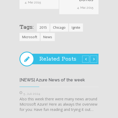
4. Mai 2015
4. Mai 2015
Tags:
2015
Chicago
Ignite
Microsoft
News
Related Posts
[NEWS] Azure News of the week
[NEWS
5. Juli 2024
28. J
Also this week there were many news around
Also t
Microsoft Azure! Here as always the overview
Microso
for you: Have fun reading and trying it out…
for you