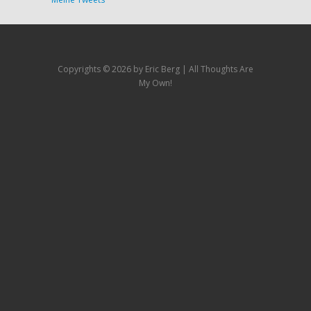
Copyrights ©
2026 by Eric Berg | All Thoughts Are
My Own!