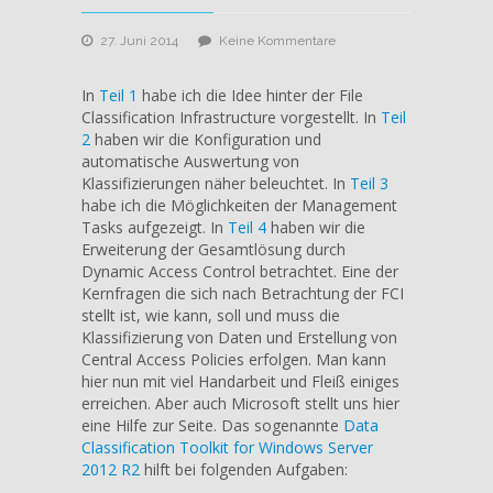
zu
27. Juni 2014
Keine Kommentare
Blogserie:
File
In
Teil 1
habe ich die Idee hinter der File
Classification
Classification Infrastructure vorgestellt. In
Teil
Infrastructure
2
haben wir die Konfiguration und
(Teil
automatische Auswertung von
5/5)
Klassifizierungen näher beleuchtet. In
Teil 3
–
habe ich die Möglichkeiten der Management
Data
Tasks aufgezeigt. In
Teil 4
haben wir die
Classification
Erweiterung der Gesamtlösung durch
Toolkit
Dynamic Access Control betrachtet. Eine der
2012
Kernfragen die sich nach Betrachtung der FCI
R2
stellt ist, wie kann, soll und muss die
Klassifizierung von Daten und Erstellung von
Central Access Policies erfolgen. Man kann
hier nun mit viel Handarbeit und Fleiß einiges
erreichen. Aber auch Microsoft stellt uns hier
eine Hilfe zur Seite. Das sogenannte
Data
Classification Toolkit for Windows Server
2012 R2
hilft bei folgenden Aufgaben: