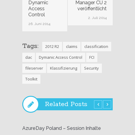
Dynamic
Manager CU 2
Access
veröffentlicht
Control
2. Juli 2014
26. Juni 2014
Tags:
2012 R2
claims
classification
dac
Dymanic Access Control
FCI
fileserver
Klassifizierung
Security
Toolkit
Related Posts
AzureDay Poland – Session Inhalte
Windo
Issue