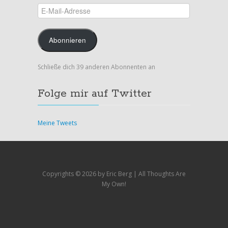
E-
Mail-
Adresse
Abonnieren
Schließe dich 39 anderen Abonnenten an
Folge mir auf Twitter
Meine Tweets
Copyrights ©
2026 by Eric Berg | All Thoughts Are
My Own!