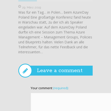
29. März 2019
Was für ein Tag… in Polen… beim AzureDay
18. D
Poland Eine großartige Konferenz fand heute
Sometim
in Warschau statt, zu der ich als Speaker
issue 
eingeladen war. Auf dem AzureDay Poland
System.
durfte ich eine Session zum Thema Azure
configu
Management – Management Groups, Policies
to work
und Blueprints halten. Vielen Dank an alle
Upgarde
Teilnehmer, für das nette Feedback und die
have a 
interessanten…
most c
Leave a comment
Your comment
(required):