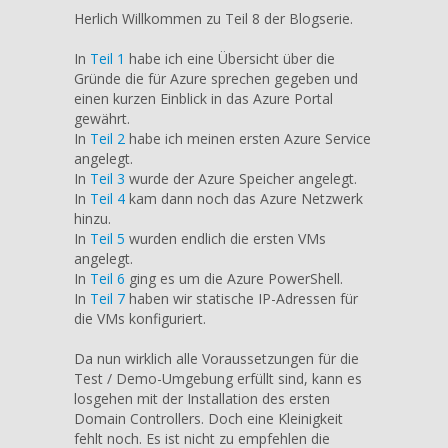
–
Herlich Willkommen zu Teil 8 der Blogserie.
Windows
Azure
In
Teil 1
habe ich eine Übersicht über die
(Teil
Gründe die für Azure sprechen gegeben und
8/8)
einen kurzen Einblick in das Azure Portal
–
gewährt.
Azure
In
Teil 2
habe ich meinen ersten Azure Service
Active
angelegt.
Directory
In
Teil 3
wurde der Azure Speicher angelegt.
In
Teil 4
kam dann noch das Azure Netzwerk
hinzu.
In
Teil 5
wurden endlich die ersten VMs
angelegt.
In
Teil 6
ging es um die Azure PowerShell.
In
Teil 7
haben wir statische IP-Adressen für
die VMs konfiguriert.
Da nun wirklich alle Voraussetzungen für die
Test / Demo-Umgebung erfüllt sind, kann es
losgehen mit der Installation des ersten
Domain Controllers. Doch eine Kleinigkeit
fehlt noch. Es ist nicht zu empfehlen die