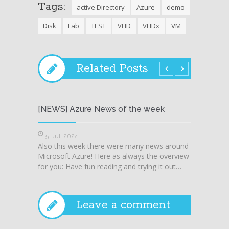
Tags:
active Directory
Azure
demo
Disk
Lab
TEST
VHD
VHDx
VM
Related Posts
[NEWS] Azure News of the week
[NEWS
5. Juli 2024
28. J
Also this week there were many news around
Also t
Microsoft Azure! Here as always the overview
Microso
for you: Have fun reading and trying it out…
for you
Leave a comment