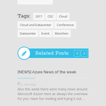
Tags:
2017
CDC
Cloud
Cloud und Datacenter
Conference
Datacenter
Event
München
Related Posts
[NEWS] Azure News of the week
[NEWS
5. Juli 2024
28. J
Also this week there were many news around
Also t
Microsoft Azure! Here as always the overview
Microso
for you: Have fun reading and trying it out…
for you