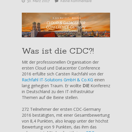
zu
30. März 2017
Keine Kommentare
Ich
spreche
auf
der
Cloud
und
Datacenter
Conference
Was ist die CDC?!
Germany
in
Mit der professionellen Organisation der
München
ersten Cloud und Datacenter Conference
2016 erfüllte sich Carsten Rachfahl von der
Rachfahl IT-Solutions GmbH & Co.KG
einen
lang gehegten Traum. Er wollte
DIE
Konferenz
in Deutschland zu den IT-Infrastruktur
Themen auf die Beine stellen.
272 Teilnehmer der ersten CDC-Germany
2016 bestätigten, mit einer Gesamtbewertung
von 8,4 Punkten, also knapp unter der höchst
Bewertung von 9 Punkten, das ihm das