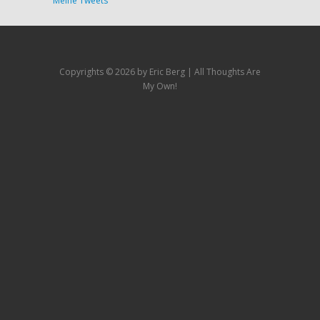
Meine Tweets
Copyrights ©
2026 by Eric Berg | All Thoughts Are
My Own!