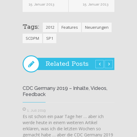
15. Januar 2013
15. Januar 2013
Tags:
2012
Features
Neuerungen
SCDPM
SP1
Related Posts
CDC Germany 2019 – Inhalte, Videos,
GeekS
Feedback
nach 
1. Juli 2019
7. Au
Es ist schon ein paar Tage her … aber ich
Die So
werde heute in einem weiteren Artikel
eine ne
erklären, was ich die letzten Wochen so
In dies
gemacht habe … aber die CDC Germany 2019
über ak