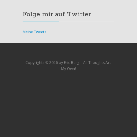
Folge mir auf Twitter
Meine Tweets
Copyrights ©
2026 by Eric Berg | All Thoughts Are
My Own!