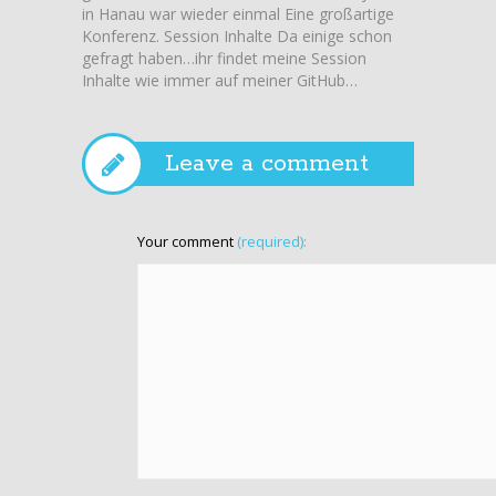
in Hanau war wieder einmal Eine großartige
in dies
Konferenz. Session Inhalte Da einige schon
einige
gefragt haben…ihr findet meine Session
reinhör
Inhalte wie immer auf meiner GitHub…
Showno
Leave a comment
Your comment
(required):