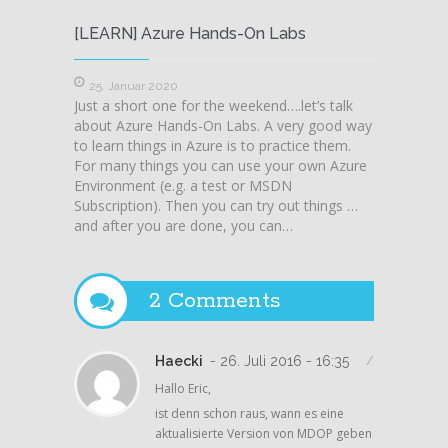
[LEARN] Azure Hands-On Labs
Windo
Gastzu
25. Januar 2020
Just a short one for the weekend….let’s talk
18. D
about Azure Hands-On Labs. A very good way
Manchma
to learn things in Azure is to practice them.
Umstie
For many things you can use your own Azure
erschwe
Environment (e.g. a test or MSDN
Änderu
Subscription). Then you can try out things …
an den 
and after you are done, you can…
(Gastzu
nach de
gesehe
kleine
2 Comments
Haecki
- 26. Juli 2016 - 16:35
/
Hallo Eric,
ist denn schon raus, wann es eine
aktualisierte Version von MDOP geben