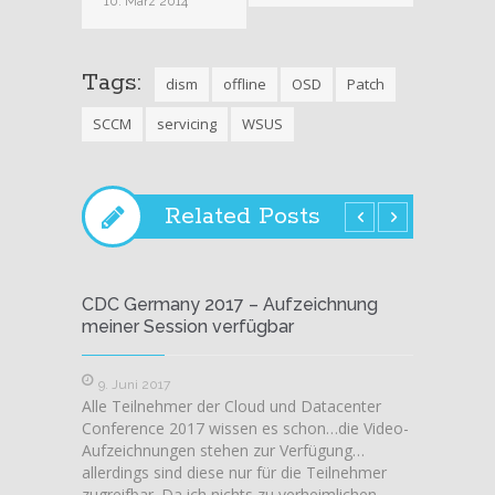
10. März 2014
Tags:
dism
offline
OSD
Patch
SCCM
servicing
WSUS
Related Posts
CDC Germany 2017 – Aufzeichnung
Integr
meiner Session verfügbar
Busine
neuer 
9. Juni 2017
Alle Teilnehmer der Cloud und Datacenter
25. Ap
Conference 2017 wissen es schon…die Video-
Es find
Aufzeichnungen stehen zur Verfügung…
weiten 
allerdings sind diese nur für die Teilnehmer
Integra
zugreifbar. Da ich nichts zu verheimlichen
bebilde