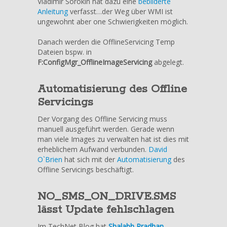
Vladimir Sorokin hat dazu eine
bebilderte
Anleitung
verfasst…der Weg über WMI ist
ungewohnt aber one Schwierigkeiten möglich.
Danach werden die OfflineServicing Temp
Dateien bspw. in
F:ConfigMgr_OfflineImageServicing
abgelegt.
Automatisierung des Offline
Servicings
Der Vorgang des Offline Servicing muss
manuell ausgeführt werden. Gerade wenn
man viele Images zu verwalten hat ist dies mit
erheblichem Aufwand verbunden.
David
O`Brien
hat sich mit der
Automatisierung
des
Offline Servicings beschäftigt.
NO_SMS_ON_DRIVE.SMS
lässt Update fehlschlagen
Im TechNet Blog hat
Shalabh Pradhan