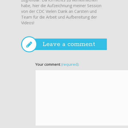
habe, hier die Aufzeichnung meiner Session
sind di
von der CDC Vielen Dank an Carsten und
alten” 
Team für die Arbeit und Aufbereitung der
Verfüg
Videos!
Portal
Preview
Leave a comment
Your comment
(required):