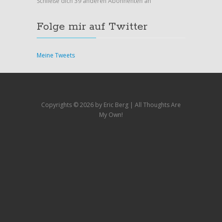
Schließe dich 39 anderen Abonnenten an
Folge mir auf Twitter
Meine Tweets
Copyrights ©
2026 by Eric Berg | All Thoughts Are
My Own!