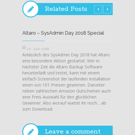
Related Posts
Altaro – SysAdmin Day 2018 Special
Azure 
22. Juni 2018
26. M
Anlässlich des SysAdmin Day 2018 hat Altaro
Es wir 
eine besondere Aktion gestartet. Wer in
Wetter 
nächster Zeit die Altaro Backup Software
Saturda
herunterlädt und testet, kann mit einem
Vielen 
einfach Screenshot der laufenden Installation
Sponsor
einen von 101 Preisen gewinnen. Darunter
tollen 
neben zahlreichen Amazon Gutscheinen auch
gemacht
eine Preis-Auswahl für den glücklichen
Slides
Gewinner. Also worauf wartet ihr noch….ab
zum Download:
Leave a comment