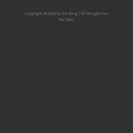
Copyrights ©
2026 by Eric Berg | All Thoughts Are
My Own!