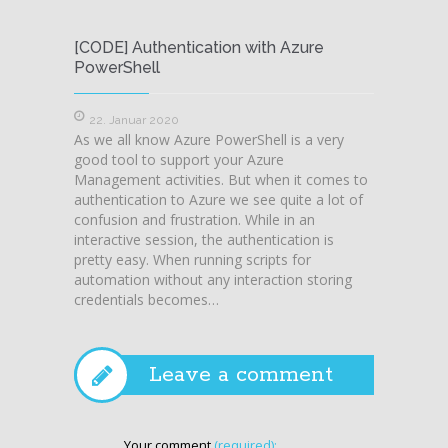
[CODE] Authentication with Azure
[CODE]
PowerShell
15. J
Last we
22. Januar 2020
As we all know Azure PowerShell is a very
PowerSh
good tool to support your Azure
an easi
Management activities. But when it comes to
much mo
authentication to Azure we see quite a lot of
at the 
confusion and frustration. While in an
Shell?!
interactive session, the authentication is
accessi
pretty easy. When running scripts for
automation without any interaction storing
credentials becomes…
Leave a comment
Your comment
(required):