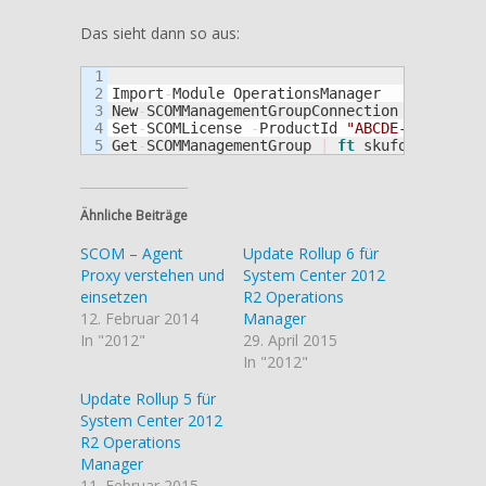
Das sieht dann so aus:
1

2

Import
-
Module OperationsManager

3

New
-
SCOMManagementGroupConnection 
-Computer
4

Set
-
SCOMLicense 
-
ProductId 
"ABCDE-FGHIJ-KLM
Get
-
SCOMManagementGroup 
|
ft
 skuforlicense
,
Ähnliche Beiträge
SCOM – Agent
Update Rollup 6 für
Proxy verstehen und
System Center 2012
einsetzen
R2 Operations
12. Februar 2014
Manager
In "2012"
29. April 2015
In "2012"
Update Rollup 5 für
System Center 2012
R2 Operations
Manager
11. Februar 2015