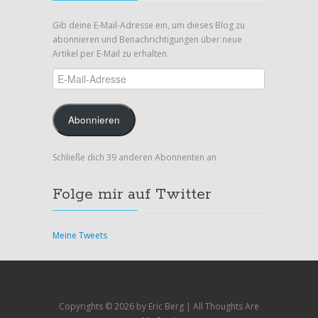
Gib deine E-Mail-Adresse ein, um dieses Blog zu
abonnieren und Benachrichtigungen über neue
Artikel per E-Mail zu erhalten.
E-
Mail-
Adresse
Abonnieren
Schließe dich 39 anderen Abonnenten an
Folge mir auf Twitter
Meine Tweets
Copyrights ©
2026 by Eric Berg | All Thoughts Are