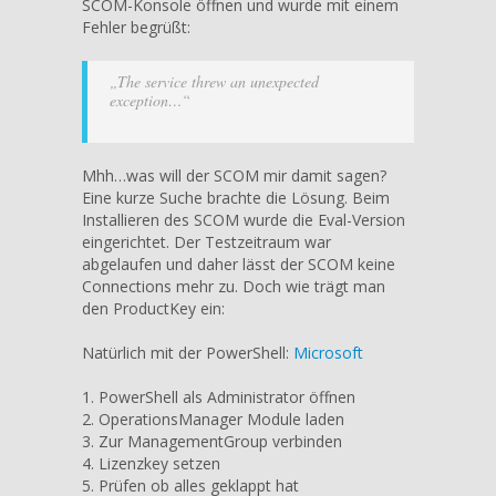
SCOM-Konsole öffnen und wurde mit einem
Wie
Fehler begrüßt:
den
ProductKey
„The service threw an unexpected
setzen?!
exception…“
Mhh…was will der SCOM mir damit sagen?
Eine kurze Suche brachte die Lösung. Beim
Installieren des SCOM wurde die Eval-Version
eingerichtet. Der Testzeitraum war
abgelaufen und daher lässt der SCOM keine
Connections mehr zu. Doch wie trägt man
den ProductKey ein:
Natürlich mit der PowerShell:
Microsoft
1. PowerShell als Administrator öffnen
2. OperationsManager Module laden
3. Zur ManagementGroup verbinden
4. Lizenzkey setzen
5. Prüfen ob alles geklappt hat