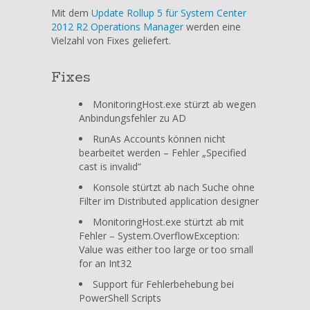
Rollup
Mit dem
Update Rollup 5 für System Center
5
2012 R2 Operations Manager
werden eine
für
Vielzahl von Fixes geliefert.
System
Center
Fixes
2012
R2
MonitoringHost.exe stürzt ab wegen
Operations
Anbindungsfehler zu AD
Manager
RunAs Accounts können nicht
bearbeitet werden – Fehler „Specified
cast is invalid“
Konsole stürtzt ab nach Suche ohne
Filter im Distributed application designer
MonitoringHost.exe stürtzt ab mit
Fehler – System.OverflowException:
Value was either too large or too small
for an Int32
Support für Fehlerbehebung bei
PowerShell Scripts