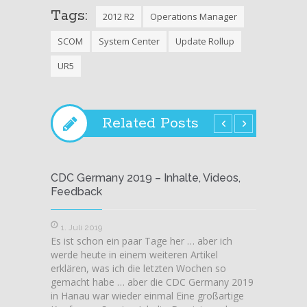
Tags:
2012 R2
Operations Manager
SCOM
System Center
Update Rollup
UR5
Related Posts
CDC Germany 2019 – Inhalte, Videos,
CDC G
Feedback
meiner
1. Juli 2019
9. Jun
Es ist schon ein paar Tage her … aber ich
Alle Te
werde heute in einem weiteren Artikel
Confer
erklären, was ich die letzten Wochen so
Aufzei
gemacht habe … aber die CDC Germany 2019
allerdi
in Hanau war wieder einmal Eine großartige
zugreif