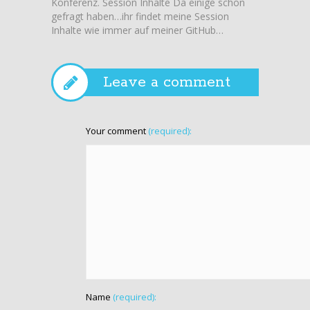
Konferenz. Session Inhalte Da einige schon
habe, h
gefragt haben…ihr findet meine Session
von de
Inhalte wie immer auf meiner GitHub…
Team fü
Videos!
Leave a comment
Your comment
(required):
Name
(required):