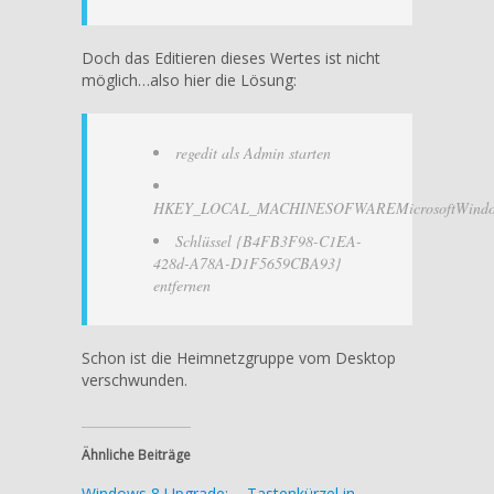
Doch das Editieren dieses Wertes ist nicht
möglich…also hier die Lösung:
regedit als Admin starten
HKEY_LOCAL_MACHINESOFWAREMicrosoftWindowsC
Schlüssel {B4FB3F98-C1EA-
428d-A78A-D1F5659CBA93}
entfernen
Schon ist die Heimnetzgruppe vom Desktop
verschwunden.
Ähnliche Beiträge
Windows 8 Upgrade:
Tastenkürzel in