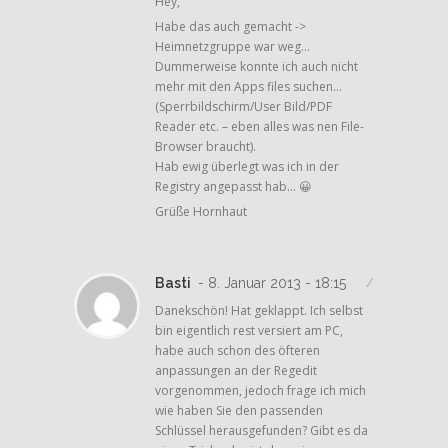
Hey,
Habe das auch gemacht ->
Heimnetzgruppe war weg…
Dummerweise konnte ich auch nicht
mehr mit den Apps files suchen…
(Sperrbildschirm/User Bild/PDF
Reader etc. – eben alles was nen File-
Browser braucht).
Hab ewig überlegt was ich in der
Registry angepasst hab… 😀
Grüße Hornhaut
Basti
- 8. Januar 2013 - 18:15
/
Danekschön! Hat geklappt. Ich selbst
bin eigentlich rest versiert am PC,
habe auch schon des öfteren
anpassungen an der Regedit
vorgenommen, jedoch frage ich mich
wie haben Sie den passenden
Schlüssel herausgefunden? Gibt es da