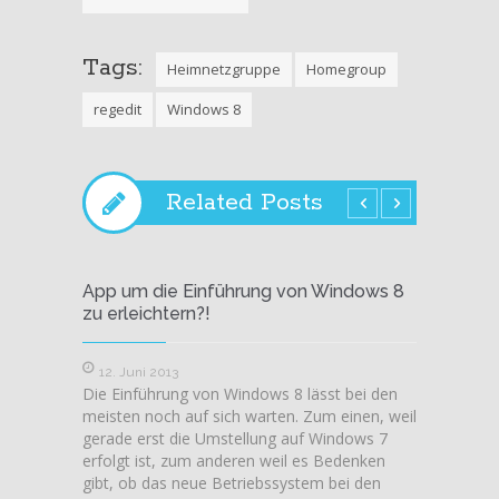
Tags:
Heimnetzgruppe
Homegroup
regedit
Windows 8
Related Posts
App um die Einführung von Windows 8
Micros
zu erleichtern?!
Hande
12. Juni 2013
28. M
Die Einführung von Windows 8 lässt bei den
Endlich
meisten noch auf sich warten. Zum einen, weil
alle Ha
gerade erst die Umstellung auf Windows 7
Tablet
erfolgt ist, zum anderen weil es Bedenken
haben, 
gibt, ob das neue Betriebssystem bei den
nach. 