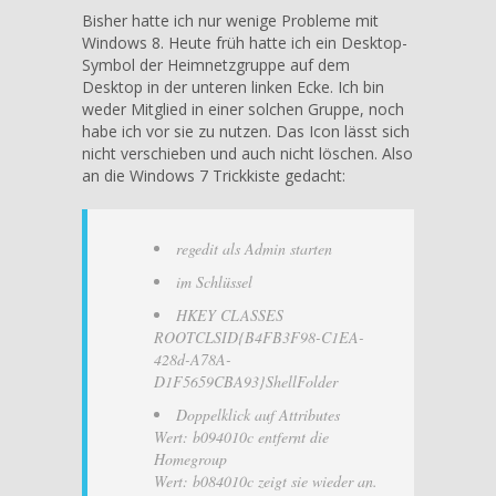
8
Bisher hatte ich nur wenige Probleme mit
–
Windows 8. Heute früh hatte ich ein Desktop-
Heimnetzgruppen-
Symbol der Heimnetzgruppe auf dem
Symbol
Desktop in der unteren linken Ecke. Ich bin
vom
weder Mitglied in einer solchen Gruppe, noch
Desktop
habe ich vor sie zu nutzen. Das Icon lässt sich
entfernen
nicht verschieben und auch nicht löschen. Also
an die Windows 7 Trickkiste gedacht:
regedit als Admin starten
im Schlüssel
HKEY CLASSES
ROOTCLSID{B4FB3F98-C1EA-
428d-A78A-
D1F5659CBA93}ShellFolder
Doppelklick auf Attributes
Wert: b094010c entfernt die
Homegroup
Wert: b084010c zeigt sie wieder an.