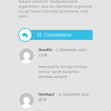
Nutzern ankommt. Häufig wird damit
Surfac
argumentiert, dass die Oberfläche ungewohnt
nach De
sei, der Nutzer sich nicht zurechtfinde, nicht
Stück a
mehr…
Seite:…
12 Comments
Quaditz
- 5. November 2012 -
13:08
/
Vielen Dank für den Tipp! ICh frage
mich nur, warum das Symbol
überhaupt auftaucht
Hornhaut
- 11. Dezember 2012 -
18:16
/