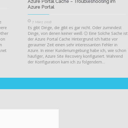
Azure Portal Cache – Troubleshooting im
Azure Portal
e
7. März 2018
were
Es gibt Dinge, die gibt es gar nicht. Oder zumindest
ether
Dinge, von denen keiner weiß 🙂 Eine Solche Sache ist
 on
der Azure Portal Cache Hintergrund Ich hatte vor
an
geraumer Zeit einen sehr interessanten Fehler in
.net
Azure. In einer Kundenumgebung habe ich, wie schon
häufiger, Azure Site Recovery konfiguriert. Während
der Konfiguration kam ich zu folgendem…