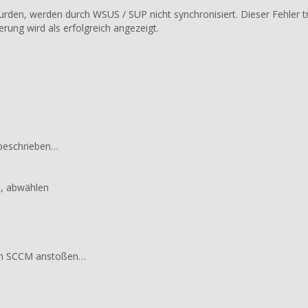
urden, werden durch WSUS / SUP nicht synchronisiert. Dieser Fehler tr
rung wird als erfolgreich angezeigt.
eschrieben…
rd, abwählen
g im SCCM anstoßen…