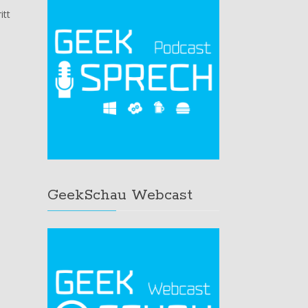
itt
GeekSchau Webcast