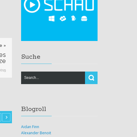
e »
es
Suche
ize
2015
Blogroll
Aidan Finn
Alexander Benoit