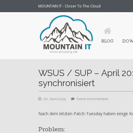
MOUNTAIN IT - Closer To The Cloud
BLOG
DOW
WSUS / SUP – April 20
synchronisiert
zu
20. April 2015
Keine Kommentare
WSUS
/
Nach dem letzten Patch-Tuesday haben einige Kun
SUP
–
Problem:
April