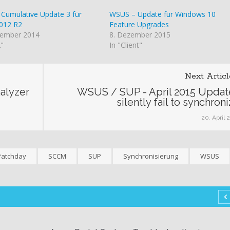
Cumulative Update 3 für
WSUS – Update für Windows 10
012 R2
Feature Upgrades
tember 2014
8. Dezember 2015
2"
In "Client"
Next Articl
alyzer
WSUS / SUP - April 2015 Updat
silently fail to synchron
20. April 
Patchday
SCCM
SUP
Synchronisierung
WSUS