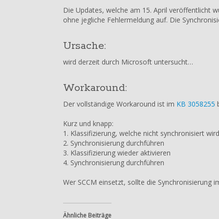
2015
Die Updates, welche am 15. April veröffentlicht w
Updates
ohne jegliche Fehlermeldung auf. Die Synchronisie
werden
nicht
synchronisiert
Ursache:
wird derzeit durch Microsoft untersucht…
Workaround:
Der vollständige Workaround ist im
KB 3058255
b
Kurz und knapp:
1. Klassifizierung, welche nicht synchronisiert wi
2. Synchronisierung durchführen
3. Klassifizierung wieder aktivieren
4. Synchronisierung durchführen
Wer SCCM einsetzt, sollte die Synchronisierun
Ähnliche Beiträge