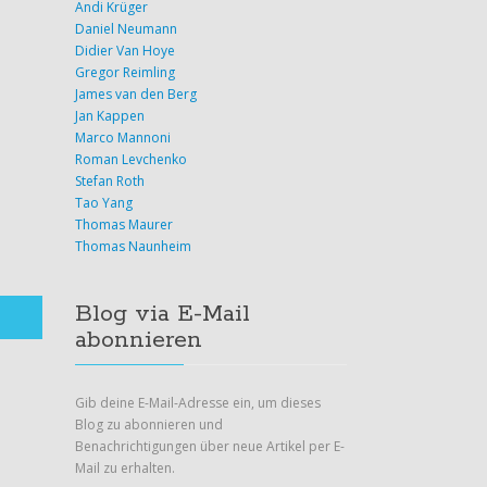
CDC Germany 2017 – Aufzeichnung meiner
Andi Krüger
Session verfügbar
Daniel Neumann
Didier Van Hoye
Gregor Reimling
9. Juni 2017
James van den Berg
Alle Teilnehmer der Cloud und Datacenter Conference
Jan Kappen
2017 wissen es schon…die Video-Aufzeichnungen
Marco Mannoni
stehen zur Verfügung…allerdings sind diese nur für die
Roman Levchenko
Teilnehmer zugreifbar. Da ich nichts zu verheimlichen
Stefan Roth
habe, hier die Aufzeichnung meiner Session von der
Tao Yang
CDC Vielen Dank an Carsten und Team für die Arbeit
Thomas Maurer
und Aufbereitung der Videos!
Thomas Naunheim
Blog via E-Mail
abonnieren
Gib deine E-Mail-Adresse ein, um dieses
Blog zu abonnieren und
Benachrichtigungen über neue Artikel per E-
Mail zu erhalten.