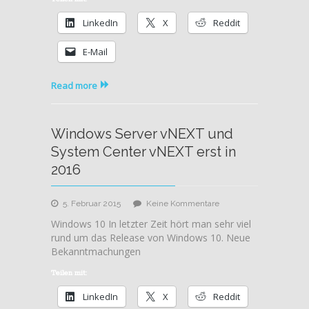
Preview
LinkedIn
X
Reddit
–
Expiration
E-Mail
Extension
Read more
Windows Server vNEXT und
System Center vNEXT erst in
2016
zu
5. Februar 2015
Keine Kommentare
Windows
Windows 10 In letzter Zeit hört man sehr viel
Server
rund um das Release von Windows 10. Neue
vNEXT
Bekanntmachungen
und
System
Teilen mit:
Center
LinkedIn
X
Reddit
vNEXT