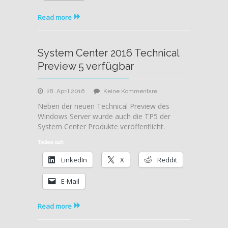
Read more
System Center 2016 Technical
Preview 5 verfügbar
zu
28. April 2016
Keine Kommentare
System
Neben der neuen Technical Preview des
Center
Windows Server wurde auch die TP5 der
2016
System Center Produkte veröffentlicht.
Technical
Preview
Teilen mit:
5
LinkedIn
X
Reddit
verfügbar
E-Mail
Read more