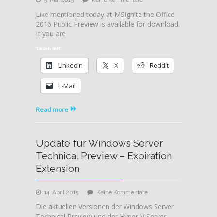
Office
Like mentioned today at MSIgnite the Office
2016
2016 Public Preview is available for download.
Public
If you are
Preview
available
Teilen mit:
for
LinkedIn
X
Reddit
customers
and
E-Mail
companies
Read more
Update für Windows Server
Technical Preview – Expiration
Extension
zu
14. April 2015
Keine Kommentare
Update
Die aktuellen Versionen der Windows Server
für
Technical Preview und der Hyper-V Server