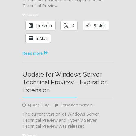
Windows
Technical Preview
Server
Technical
Teilen mit:
Preview
LinkedIn
X
Reddit
–
Expiration
E-Mail
Extension
Read more
Update for Windows Server
Technical Preview – Expiration
Extension
zu
14. April 2015
Keine Kommentare
Update
The current version of Windows Server
for
Technical Preview and Hyper-V Server
Windows
Technical Preview was released
Server
Technical
Teilen mit: