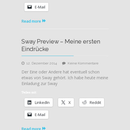
erst
E-Mail
in
2016
Read more
Sway Preview – Meine ersten
Eindrücke
zu
12. Dezember 2014
Keine Kommentare
Sway
Der Eine oder Andere hat eventuell schon
Preview
etwas von Sway gehört. Ich habe heute meine
–
Einladung zur Sway
Meine
ersten
Teilen mit:
Eindrücke
LinkedIn
X
Reddit
E-Mail
Read more