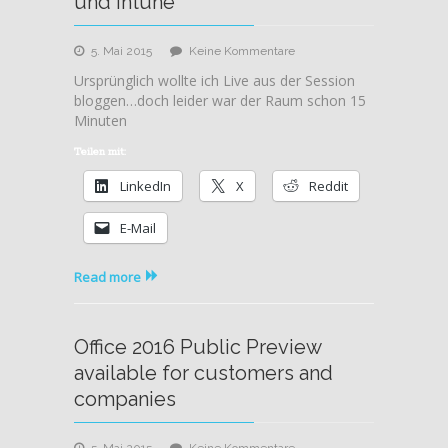
und Intune
zu
5. Mai 2015
Keine Kommentare
MSIgnite
Ursprünglich wollte ich Live aus der Session
–
bloggen…doch leider war der Raum schon 15
Ankündigungen
Minuten
rund
um
Teilen mit:
Configuration
LinkedIn
X
Reddit
Manager
und
E-Mail
Intune
Read more
Office 2016 Public Preview
available for customers and
companies
zu
5. Mai 2015
Keine Kommentare