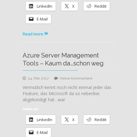
Server
LinkedIn
X
Reddit
E-Mail
Read more
Azure Server Management
Tools – Kaum da…schon weg
zu
24. Mai 2017
Keine Kommentare
Azure
Vermutlich kennt noch nicht einmal jeder das
Server
Feature, das Microsoft da so nebenbei
Management
abgekündigt hat…war
Tools
–
Teilen mit:
Kaum
LinkedIn
X
Reddit
da…
schon
E-Mail
weg