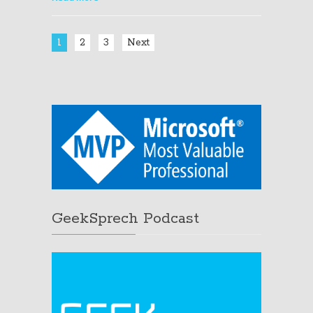
1
2
3
Next
GeekSprech Podcast