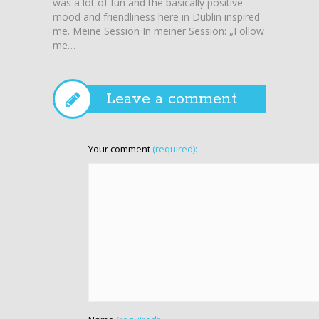
was a lot of fun and the basically positive
Gemein
mood and friendliness here in Dublin inspired
wir übe
me. Meine Session In meiner Session: „Follow
Build. 
me…
Neueru
nehmen 
schöne
Announ
Leave a comment
Your comment
(required):