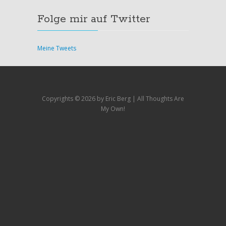
Folge mir auf Twitter
Meine Tweets
Copyrights ©
2026 by Eric Berg | All Thoughts Are
My Own!