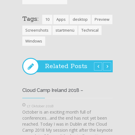
Tags:
10
Apps
desktop
Preview
Screenshots
startmenü
Technical
Windows
Related Posts
Cloud Camp Ireland 2018 –
GeekS
Review
17. Oktober 2018
October is an exciting month full of
23. J
conferences…and the end has not yet been
Freita
reached. Today I was in Dublin at the Cloud
wieder!
Camp 2018 My session right after the keynote
auf die