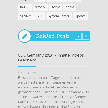
Rollup
SCDPM
SCOM
SCSM
SCVMM
SP1
System Center
Update
Related Posts
CDC Germany 2019 – Inhalte, Videos,
CDC G
Feedback
meiner
1. Juli 2019
9. Jun
Es ist schon ein paar Tage her … aber ich
Alle Te
werde heute in einem weiteren Artikel
Confer
erklären, was ich die letzten Wochen so
Aufzei
gemacht habe … aber die CDC Germany 2019
allerdi
in Hanau war wieder einmal Eine großartige
zugreif
Konferenz. Session Inhalte Da einige schon
habe, h
gefragt haben…ihr findet meine Session
von de