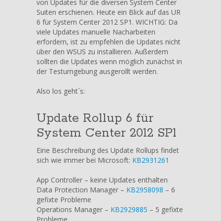
von Updates für die diversen System Center
für
Suiten erschienen. Heute ein Blick auf das UR
System
6 für System Center 2012 SP1. WICHTIG: Da
Center
viele Updates manuelle Nacharbeiten
2012
erfordern, ist zu empfehlen die Updates nicht
SP1
über den WSUS zu installieren. Außerdem
sollten die Updates wenn möglich zunächst in
der Testumgebung ausgerollt werden.
Also los geht`s:
Update Rollup 6 für
System Center 2012 SP1
Eine Beschreibung des Update Rollups findet
sich wie immer bei Microsoft:
KB2931261
App Controller – keine Updates enthalten
Data Protection Manager –
KB2958098
– 6
gefixte Probleme
Operations Manager –
KB2929885
– 5 gefixte
Probleme