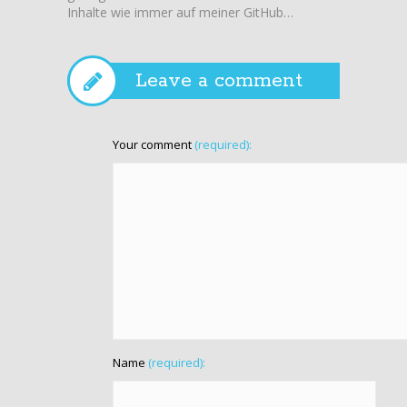
Inhalte wie immer auf meiner GitHub…
Team fü
Videos!
Leave a comment
Your comment
(required):
Name
(required):