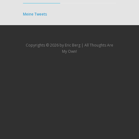
Meine Tweets
Copyrights ©
2026 by Eric Berg | All Thoughts Are
My Own!